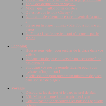
Top 5 des destinations en vogue !
Mode : quel maillot porter cet été ?
Qu’est ce que le look Cheugy ?
La location de vêtement : est-ce l’avenir de la mode
?
Stylée sur la plage : utilisez votre Fouta comme un
paréo
La Fouta : la seule serviette qui n’accroche pas le
sable !
Shopping
Housse sous vide : pour gagner de la place dans vos
valises !
L’adaptateur de prise universel : un accessoire à ne
pas oublier !
Shopping voyage : la gourde filtrante pour vous
hydrater n’importe où !
Quelle solution pour prendre un minimum de place
dans son sac de plage ?
Voyages
Découvrez les rizières et le parc naturel de Bali
L’île Maurice : entre jardin tropical et lagon
Côte du pacifique : découvrez les poissons papillons
côtelés