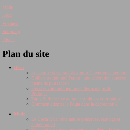
Mode
Déco
Voyages
Shopping
Divers
Plan du site
Déco
Le charme des tissus Wax pour égayer vos intérieurs
Colliers traditionnel Papou : une décoration superbe
pleine de puissance !
Décorer votre intérieur avec des azulejos du
Portugal
Tapis Berbère fixé au mur : sublimez votre salon !
Comment adopter la Fouta dans la décoration ?
Mode
Le Costa Rica : une nature préservée, sauvage et
authentique !
Très tendance en ce moment sur la plage : la Fouta